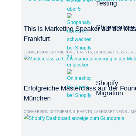
Testing
Shopanalyse
This is Marketing Speaker auf der Mast
Frankfurt
CONVERSION OPTIMIERUNG
,
EVENTS
,
LABRIGART NEWS
NO
Shopify
Erfolgreiche Masterclass auf der Foun
Migration
München
CONVERSION OPTIMIERUNG
,
EVENTS
,
LABRIGART NEWS
MÄ