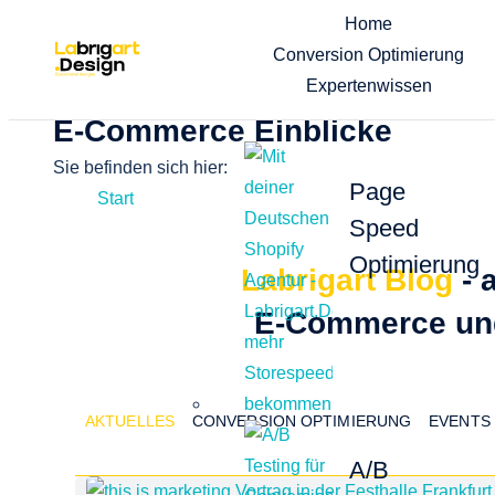
Home
Conversion Optimierung
Expertenwissen
E-Commerce Einblicke
Sie befinden sich hier:
Page
Start
Speed
Optimierung
Labrigart Blog
- 
E-Commerce und
AKTUELLES
CONVERSION OPTIMIERUNG
EVENTS
A/B