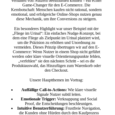
Verhalten von Nutzern beeinflussen können – ein echter
Game-Changer für den E-Commerce. Die
Kernbotschaft: Menschen kaufen nicht rational, sondern
emotional, und erfolgreiche Online-Shops nutzen genau
diese Mechanik, um ihre Conversions zu steigern.
Ein besonderes Highlight war unser Beispiel mit der
„Fliege im Urinal“: Ein einfaches Nudge-Konzept, bei
dem eine Fliege als Zielpunkt im Urinal platziert wird,
um die Präzision zu erhöhen und Unordnung zu
vermeiden. Dieses Prinzip übertrugen wir auf den E-
Commerce: Wenn Nutzer in einem Shop nicht geführt
werden oder klare visuelle Orientierungspunkte fehlen,
„verfehlen“ sie den nächsten Schritt – sei es die
Produktauswahl, das Hinzufügen zum Warenkorb oder
den Checkout.
Unsere Hauptthemen im Vortrag:
Auffällige Call-to-Actions:
Wie klare visuelle
Signale Nutzer subtil leiten.
Emotionale Trigger:
Verknappung und Social
Proof, die Entscheidungen beschleunigen.
Intuitive Benutzerführung:
Frustfreie Navigation,
die Kunden ohne Hürden durch den Kaufprozess